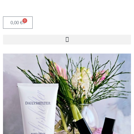
0
0,00
€