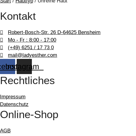
Start
/
Hauttyp
/ Unreine Haut
Kontakt
Robert-Bosch-Str. 26 D-64625 Bensheim
Mo - Fr : 8:00 - 17:00
(+49) 6251 / 17 73 0
mail@ladyesther.com
cebook
Instagram
Rechtliches
Impressum
Datenschutz
Online-Shop
AGB